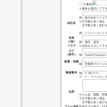
行書体
※書体を選択して下
例）株式会社ウイズ
※文字数が多い場合
会社名
文字数が多く改行を
例）ジャパンエレク
名前
（1段）
例）福沢 諭吉
※必須
※名前を入力して下
ルビ
（英字）
例）Yukichi Fukuzawa
部署・役職
例）営業部マネージ
郵便番号
例）〒100-1111
※「〒」マークのご
住所
※ビル名、階数、部
※文字数が多い場合
文字数が多く改行を
フリー項目
住所以下の電話・FA