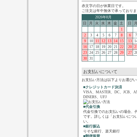
赤文字の日が休業日です。
ご注文は年中無休で承っておりま
2026年8月
日
月
火
水
木
金
土
日
1
2
3
4
5
6
7
8
6
7
9
10
11
12
13
14
15
13
1
16
17
18
19
20
21
22
20
2
23
24
25
26
27
28
29
27
2
30
31
お支払いについて
お支払い方法は以下よりお選びい
■クレジットカード決済
VISA、MASTER、DC、JCB、A
DINERS、UFJ
■代金引換
代金引換でのお支払いの場合、
です。詳しくは「お支払いにつ
い。
■銀行振込
りそな銀行、楽天銀行
■郵便振替