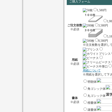
ご購入フォーム
1,580
円
1,9
ご注文枚数
3,580
円
※必須
5,1
8,580
円
※注文枚数を選択し
用紙
※必須
用紙について
※用紙を選択して下
明朝体
角ゴシック体
丸ゴシック体
書体
※必須
楷書体
隷書体