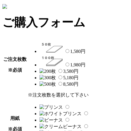
ご購入フォーム
1,580
円
ご注文枚数
1,980
円
※必須
3,580
円
5,180
円
8,580
円
※注文枚数を選択して下さい
用紙
※必須